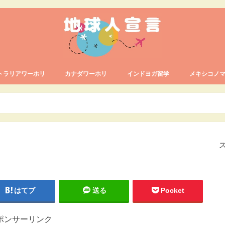
トラリアワーホリ
カナダワーホリ
インドヨガ留学
メキシコノ
ホリ／シドニー編
ホリ／西オーストラリア編
ホリ／手続き
カナダワーホリ/ヨガスタジオ巡り
カナダワーホリ/お金
カナダワーホリ/食べ物
カナダワーホリ／近況報告
カナダワーホリ/ 準備
カナダワーホリ/手続き
カナダワーホリ/ 仕事
プエルトパジ
はてブ
送る
Pocket
ポンサーリンク